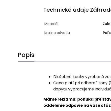
Technické údaje Záhrad
Materiál
Žula
Krajina pôvodu
Poľ
Popis
Dlažobné kocky vyrobené zo su
Cena platí pri odbere 1 tony 
dopytu vypracujeme individu
Máme reklamu; ponuka pre stav
oddelenie odpovie na vaše otáz