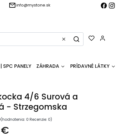
info@mystone.sk
Produkty v ko
Jasné
Hľadať
| SPC PANELY
ZÁHRADA
PRÍDAVNÉ LÁTKY
Produk
kocka 4/6 Surová a
á - Strzegomska
0
(hodnotenia: 0 Recenzie: 0)
 €