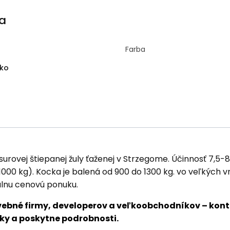
a
Farba
sko
rovej štiepanej žuly ťaženej v Strzegome. Účinnosť 7,5-8
(1000 kg). Kocka je balená od 900 do 1300 kg. vo veľkých 
álnu cenovú ponuku.
ebné firmy, developerov a veľkoobchodníkov – kont
ky a poskytne podrobnosti.