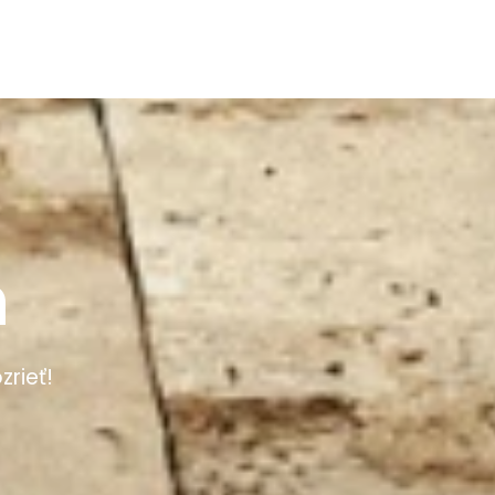
h
zrieť!