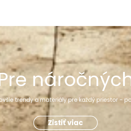
Pre náročnýc
všie trendy a materiály pre každý priestor - po
Zistiť viac