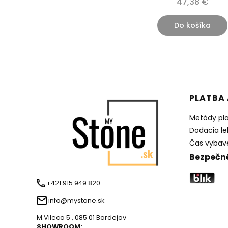
47,38 €
Do košíka
Ponuka
PLATBA 
Metódy pl
Dodacia le
Čas vybav
Bezpečné
+421 915 949 820
info@mystone.sk
M.Vileca 5 , 085 01 Bardejov
SHOWROOM: