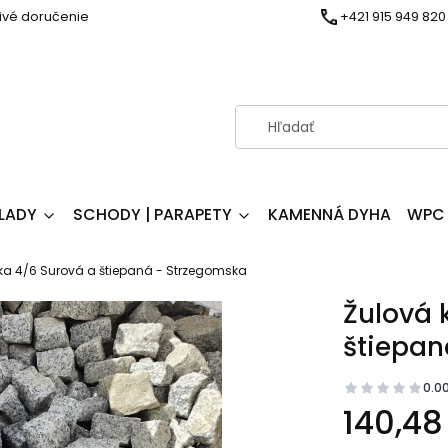
ivé doručenie
+421 915 949 820
LADY
SCHODY | PARAPETY
KAMENNÁ DYHA
WPC 
ka 4/6 Surová a štiepaná - Strzegomska
Žulová 
štiepan
0.0
140,48