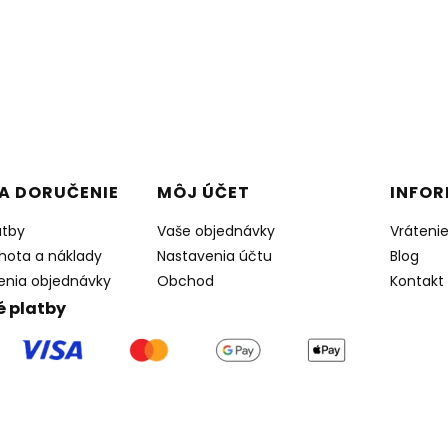
 v pätičke
A DORUČENIE
MÔJ ÚČET
INFOR
atby
Vaše objednávky
Vráteni
hota a náklady
Nastavenia účtu
Blog
enia objednávky
Obchod
Kontakt
 platby