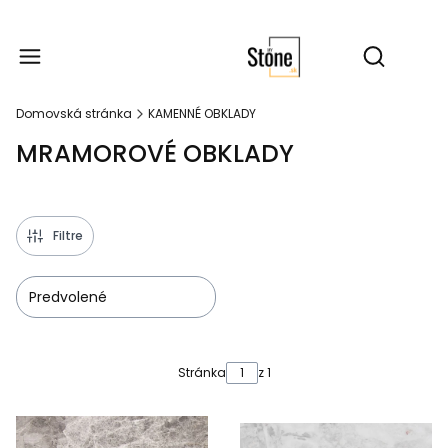
Produk
Otvoriť vy
Domovská stránka
KAMENNÉ OBKLADY
MRAMOROVÉ OBKLADY
Filtre
Predvolené
Zoznam produktov
Stránka
z 1