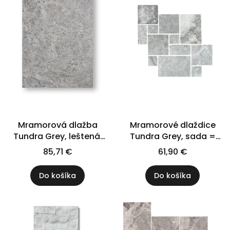
Mramorová dlažba
Mramorové dlaždice
Tundra Grey, leštená,
Tundra Grey, sada =
90x60x1,5 cm
0,742 m2
85,71 €
61,90 €
Do košíka
Do košíka