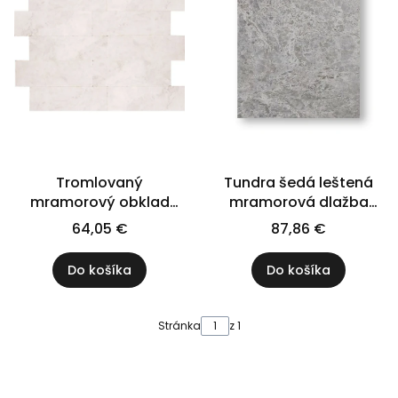
Tromlovaný
Tundra šedá leštená
mramorový obklad
mramorová dlažba
Royal White 10x30,5x1
61x40,6x1,2 cm
64,05 €
87,86 €
cm
Do košíka
Do košíka
Stránka
z 1