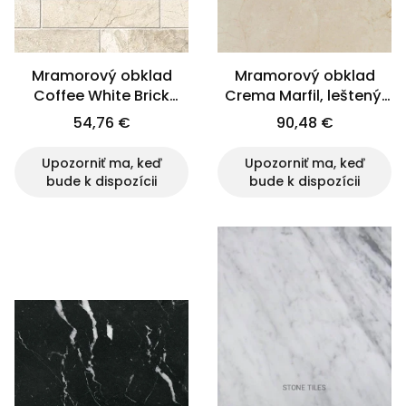
Mramorový obklad
Mramorový obklad
Coffee White Brick
Crema Marfil, leštený,
10x30,5 Queen Beige
60x60x2 cm
54,76 €
90,48 €
Upozorniť ma, keď
Upozorniť ma, keď
bude k dispozícii
bude k dispozícii