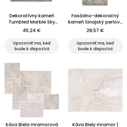
Dekoratívny kameň
Fasádno-dekoračný
Tumbled Marble Sky
kameň Sinajský perlový
Blue 20x20x1 cm
mramor 30x7x1,2 cm
45,24 €
28,57 €
Upozorniť ma, keď
Upozorniť ma, keď
bude k dispozícii
bude k dispozícii
Káva Biela mramorová
Káva Biely mramor |