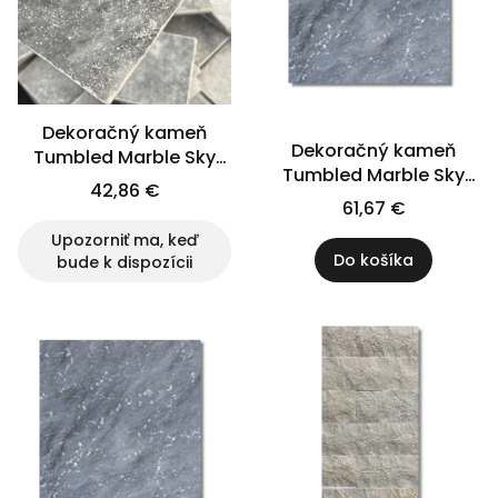
Dekoračný kameň
Dekoračný kameň
Tumbled Marble Sky
Tumbled Marble Sky
Blue 10x10x1 cm
42,86 €
Blue 30,5x30,5x1 cm
61,67 €
Upozorniť ma, keď
Do košíka
bude k dispozícii