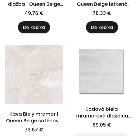
dlažba | Queen Beige
Queen Beige leštená
Antique Tromlovaná
61x40,6x1,2 cm
49,76 €
78,33 €
súprava = 0,742 m2 |
Rímska súprava
Do košíka
Do košíka
Ľadová biela
Káva Biely mramor |
mramorová dlaždica
Queen Beige saténová
20x20x1 cm
69,05 €
matná 61x40,6x1,2 cm
73,57 €