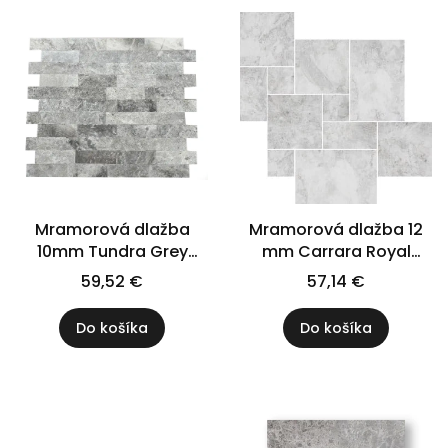
Mramorová dlažba
Mramorová dlažba 12
10mm Tundra Grey
mm Carrara Royal
10x30 cm
Satin Matte Modular 1
59,52 €
57,14 €
sada = 0,742 m2 |
Rímska súprava
Do košíka
Do košíka