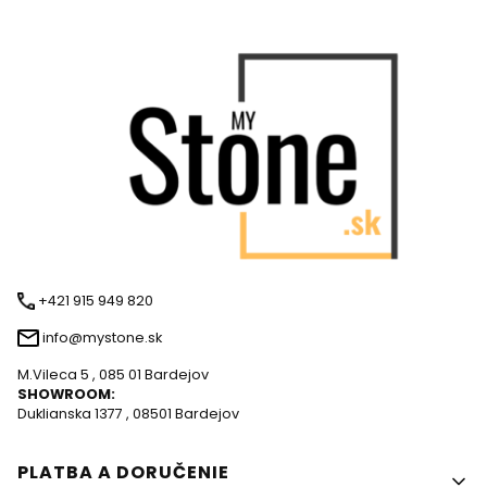
+421 915 949 820
info@mystone.sk
M.Vileca 5 , 085 01 Bardejov
SHOWROOM:
Duklianska 1377 , 08501 Bardejov
Ponuka v pätičke
PLATBA A DORUČENIE