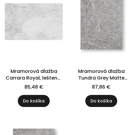
Mramorová dlažba
Mramorová dlažba
Carrara Royal, leštená,
Tundra Grey Matte
61x40,5x1,2 cm
61x40,6x1,2 cm
85,48 €
87,86 €
Do košíka
Do košíka