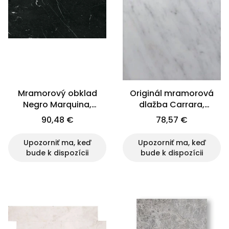
Mramorový obklad
Originál mramorová
Negro Marquina,
dlažba Carrara,
leštený, 60x60x2cm
leštená, 61x30,5x1 cm
90,48 €
78,57 €
Upozorniť ma, keď
Upozorniť ma, keď
bude k dispozícii
bude k dispozícii