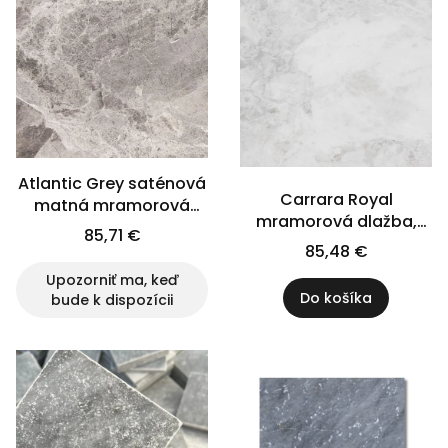
Atlantic Grey saténová
Carrara Royal
matná mramorová
mramorová dlažba,
dlažba 61x40,5x1,2
85,71 €
saténová matná,
85,48 €
61x40,5x1,2
Upozorniť ma, keď
Do košíka
bude k dispozícii