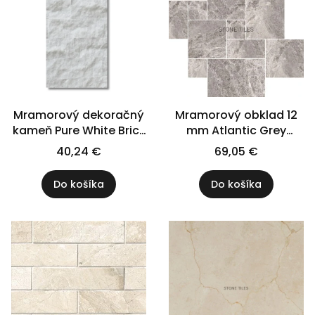
Mramorový dekoračný
Mramorový obklad 12
kameň Pure White Brick
mm Atlantic Grey
7x30
saténový matný
40,24 €
69,05 €
modulárny set = 0,742
m2 | Rímska súprava
Do košíka
Do košíka