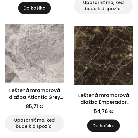
Upozorniť ma, keď
Do košíka
bude k dispozícii
Leštená mramorová
Leštená mramorová
dlažba Atlantic Grey
dlažba Emperador
61x40,5x1,2 cm
85,71 €
Maron 60x60x2 cm
54,76 €
Upozorniť ma, keď
Do košíka
bude k dispozícii