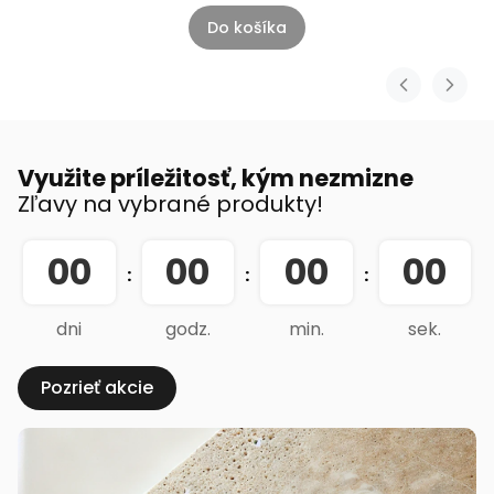
Do košíka
Využite príležitosť, kým nezmizne
Zľavy na vybrané produkty!
00
00
00
00
:
:
:
dni
godz.
min.
sek.
Pozrieť akcie