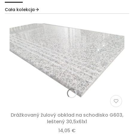
Cała kolekcja
Drážkovaný žulový obklad na schodisko G603,
leštený 30,5x61x1
14,05 €