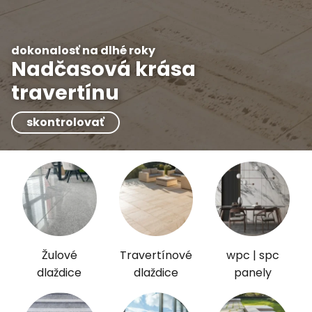
dokonalosť na dlhé roky
Nadčasová krása
travertínu
skontrolovať
Žulové
Travertínové
wpc | spc
dlaždice
dlaždice
panely