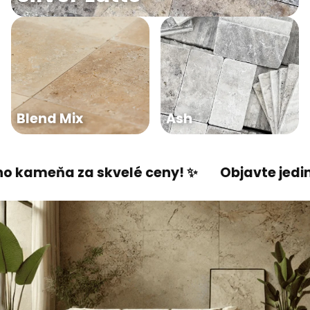
Blend Mix
Ash
za skvelé ceny! ✨
Objavte jedinečnú krás