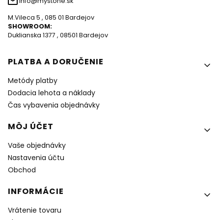
info@mystone.sk
M.Vileca 5 , 085 01 Bardejov
SHOWROOM:
Duklianska 1377 , 08501 Bardejov
Ponuka v pätičke
PLATBA A DORUČENIE
Metódy platby
Dodacia lehota a náklady
Čas vybavenia objednávky
MÔJ ÚČET
Vaše objednávky
Nastavenia účtu
Obchod
INFORMÁCIE
Vrátenie tovaru