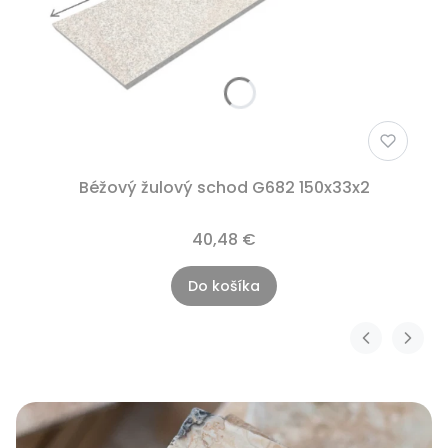
Béžový žulový schod G682 150x33x2
40,48 €
Do košíka