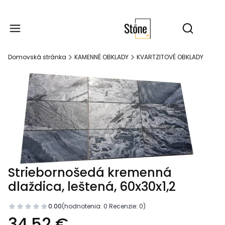
Produk
Otvoriť vy
Domovská stránka
KAMENNÉ OBKLADY
KVARTZITOVÉ OBKLADY
Striebornošedá kremenná
dlaždica, leštená, 60x30x1,2
0.00
(hodnotenia: 0 Recenzie: 0)
34,52 €