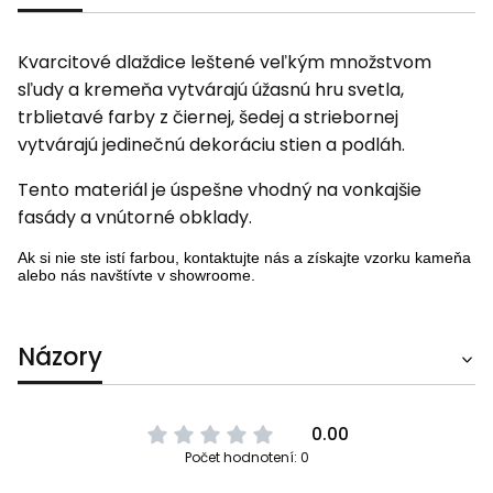
Kvarcitové dlaždice leštené veľkým množstvom
sľudy a kremeňa vytvárajú úžasnú hru svetla,
trblietavé farby z čiernej, šedej a striebornej
vytvárajú jedinečnú dekoráciu stien a podláh.
Tento materiál je úspešne vhodný na vonkajšie
fasády a vnútorné obklady.
Ak si nie ste istí farbou, kontaktujte nás a získajte vzorku kameňa
alebo nás navštívte v showroome.
Názory
0.00
Počet hodnotení: 0