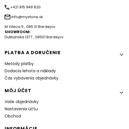
+421 915 949 820
info@mystone.sk
M.Vileca 5 , 085 01 Bardejov
SHOWROOM:
Duklianska 1377 , 08501 Bardejov
Ponuka v pätičke
PLATBA A DORUČENIE
Metódy platby
Dodacia lehota a náklady
Čas vybavenia objednávky
MÔJ ÚČET
Vaše objednávky
Nastavenia účtu
Obchod
INFORMÁCIE