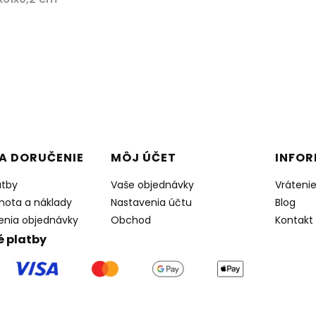
 v pätičke
A DORUČENIE
MÔJ ÚČET
INFOR
atby
Vaše objednávky
Vráteni
hota a náklady
Nastavenia účtu
Blog
enia objednávky
Obchod
Kontakt
 platby