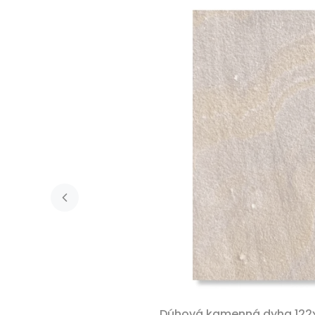
Dúhová kamenná dyha 122x