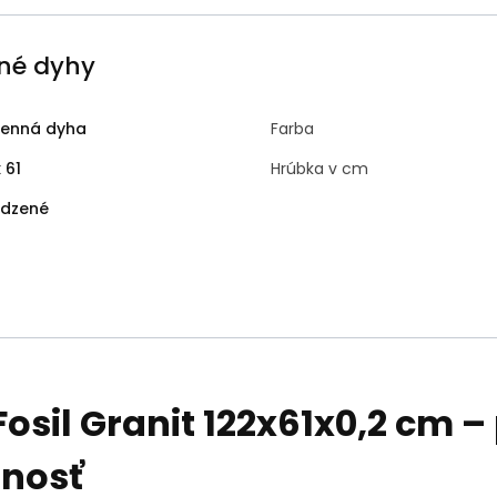
né dyhy
enná dyha
Farba
 61
Hrúbka v cm
odzené
sil Granit 122x61x0,2 cm –
lnosť