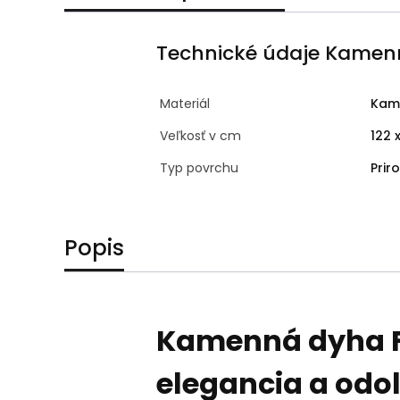
Technické údaje Kamen
Materiál
Kam
Veľkosť v cm
122 x
Typ povrchu
Prir
Popis
Kamenná dyha Fo
elegancia a odo