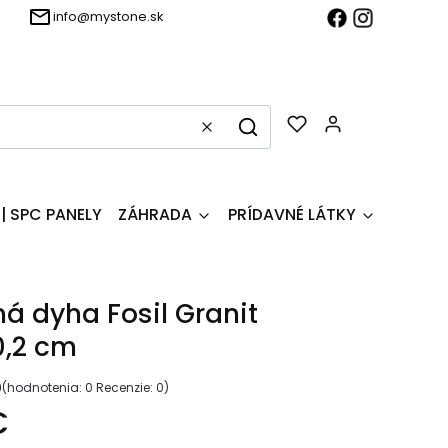
info@mystone.sk
Produkty v ko
Jasné
Hľadať
| SPC PANELY
ZÁHRADA
PRÍDAVNÉ LÁTKY
Produk
 dyha Fosil Granit
0,2 cm
0
(hodnotenia: 0 Recenzie: 0)
€