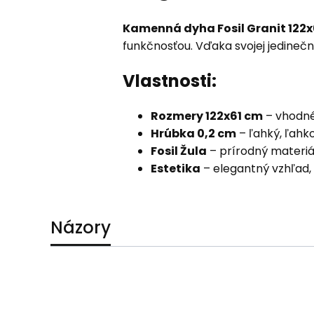
Kamenná dyha Fosil Granit 122x
funkčnosťou. Vďaka svojej jedinečn
Vlastnosti:
Rozmery 122x61 cm
– vhodné
Hrúbka 0,2 cm
– ľahký, ľahko
Fosil Žula
– prírodný materiál,
Estetika
– elegantný vzhľad, 
Názory