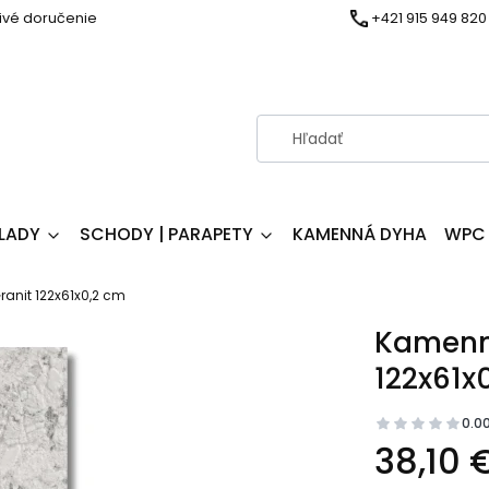
ivé doručenie
+421 915 949 820
LADY
SCHODY | PARAPETY
KAMENNÁ DYHA
WPC 
anit 122x61x0,2 cm
Kamenná
122x61x
0.0
38,10 