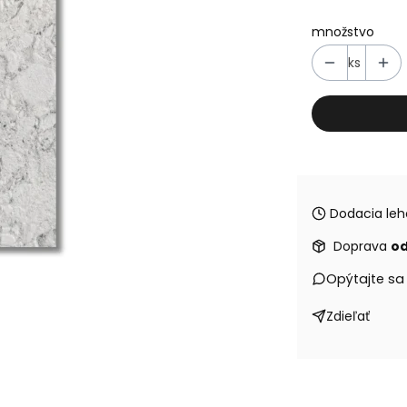
množstvo
ks
Dodacia leh
Doprava
od
Opýtajte sa
Zdieľať