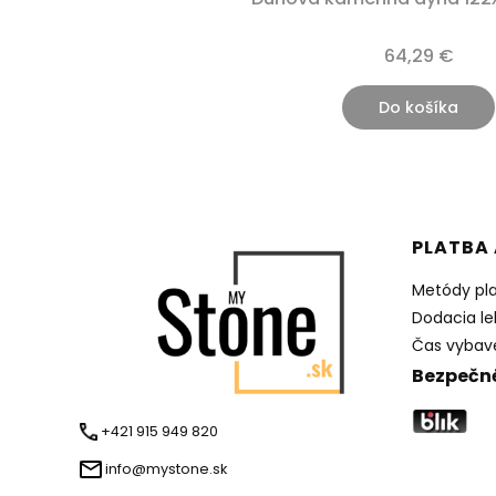
64,29 €
Do košíka
Ponuka
PLATBA 
Metódy pl
Dodacia le
Čas vybav
Bezpečné
+421 915 949 820
info@mystone.sk